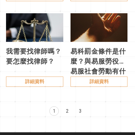
我需要找律師嗎？
易科罰金條件是什
要怎麼找律師？
麼？與易服勞役、
易服社會勞動有什
麼不同？
詳細資料
詳細資料
1
2
3