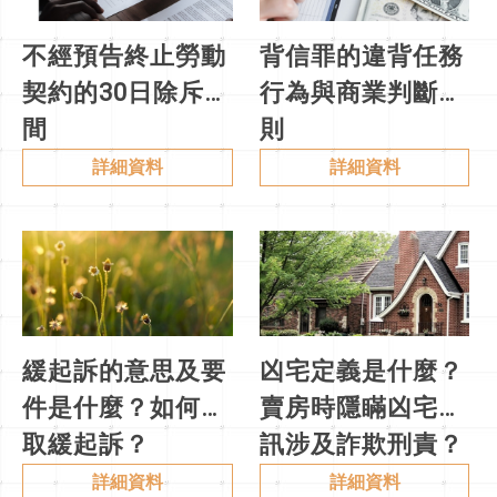
不經預告終止勞動
背信罪的違背任務
契約的30日除斥期
行為與商業判斷法
間
則
詳細資料
詳細資料
緩起訴的意思及要
凶宅定義是什麼？
件是什麼？如何爭
賣房時隱瞞凶宅資
取緩起訴？
訊涉及詐欺刑責？
詳細資料
詳細資料