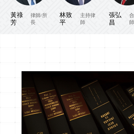
黃祿
林致
張弘
律師/所
主持律
芳
平
昌
長
師