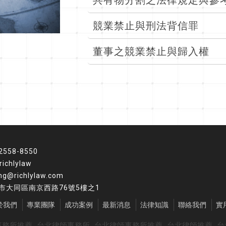
共有物分割之法律規定與參
競業禁止與刑法背信罪
董事之競業禁止與歸入權
)2558-8550
richlylaw
ng@richlylaw.com
市大同區南京西路76號5樓之1
於我們
專業團隊
成功案例
最新消息
法律知識
聯絡我們
實
事務所推薦
台北律師事務所
台北律師事務所推薦
台北律師推薦
台