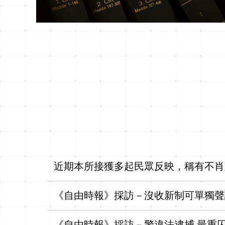
近期本所接獲多起民眾反映，稱有不肖
騙活動
《自由時報》採訪－沒收新制可單獨聲
《自由時報》採訪－警違法逮捕 最重囚