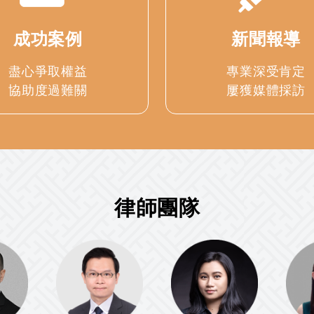
成功案例
新聞報導
盡心爭取權益
專業深受肯定
協助度過難關
屢獲媒體採訪
律師團隊