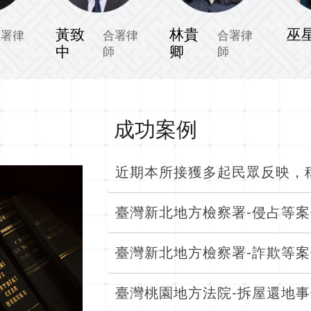
黃致
林貴
巫
合署律
合署律
合署律
中
卿
師
師
師
最新消息
臺灣新北地方檢察署-侵占等案件
臺灣新北地方檢察署-詐欺等案件
臺灣桃園地方法院-拆屋還地事件