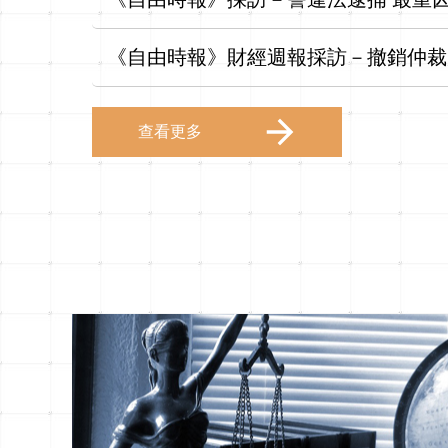
《自由時報》財經週報採訪－撤銷仲裁
查看更多